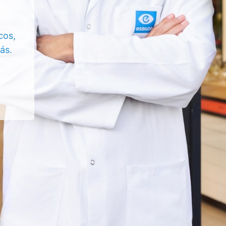
cos,
ás.